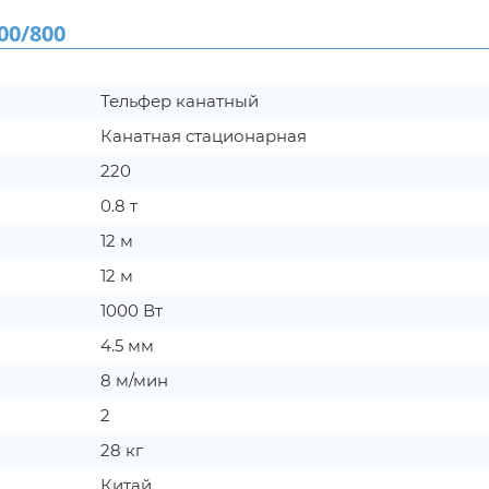
0/800
Тельфер канатный
Канатная стационарная
220
0.8 т
12 м
12 м
1000 Вт
4.5 мм
8 м/мин
2
28 кг
Китай