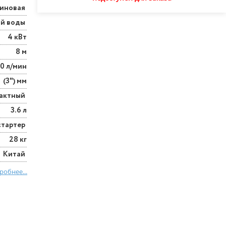
зиновая
ой воды
4 кВт
8 м
0 л/мин
(3") мм
тактный
3.6 л
стартер
28 кг
Китай
робнее...