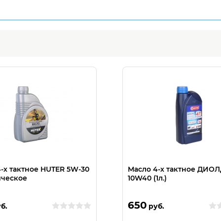
-х тактное HUTER 5W-30
Масло 4-х тактное ДИОЛ
ическое
10W40 (1л.)
650
б.
руб.