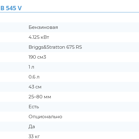
 545 V
Бензиновая
4.125 кВт
Briggs&Stratton 675 RS
190 см3
1 л
0.6 л
43 см
25–80 мм
Есть
Опционально
Да
33 кг