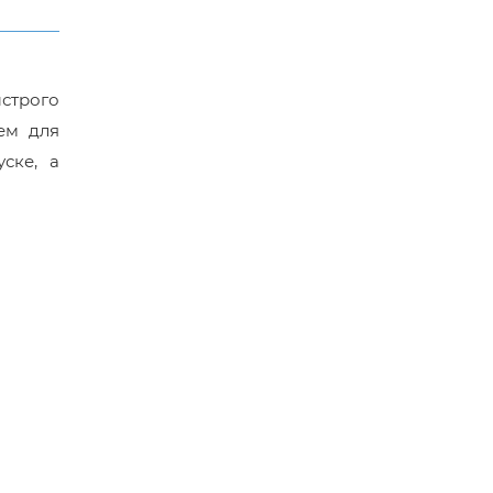
ыстрого
ем для
ске, а