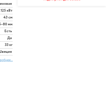
зиновая
.125 кВт
43 см
5–80 мм
Есть
Да
33 кг
Швеция
робнее...