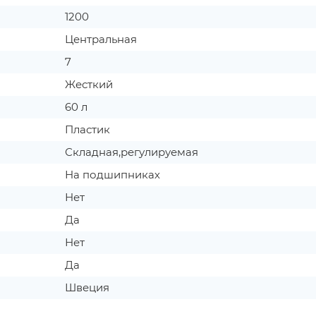
1200
Центральная
7
Жесткий
60 л
Пластик
Складная,регулируемая
На подшипниках
Нет
Да
Нет
Да
Швеция