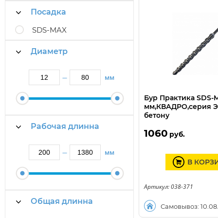
Посадка
SDS-MAX
Диаметр
мм
—
Бур Практика SDS-
мм,КВАДРО,серия Э
бетону
Рабочая длинна
1060
руб.
мм
—
В КОРЗ
Артикул: 038-371
Общая длинна
Самовывоз: 10.08