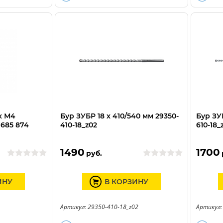
x М4
Бур ЗУБР 18 x 410/540 мм 29350-
Бур ЗУБ
 685 874
410-18_z02
610-18_
1490
1700
руб.
ИНУ
В КОРЗИНУ
Артикул: 29350-410-18_z02
Артикул: