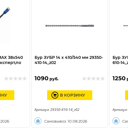
MAX 38х540
Бур ЗУБР 14 x 410/540 мм 29350-
Бур ЗУБ
ксперт,по
410-14_z02
610-14_
1090
1250
руб.
ИНУ
В КОРЗИНУ
Артикул: 29350-410-14_z02
Артикул:
.2026
Самовывоз: 10.08.2026
Са