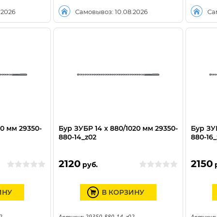
.2026
Самовывоз: 10.08.2026
Са
20 мм 29350-
Бур ЗУБР 14 x 880/1020 мм 29350-
Бур ЗУБ
880-14_z02
880-16_
2120
2150
руб.
ИНУ
В КОРЗИНУ
2
Артикул: 29350-880-14_z02
Артикул: