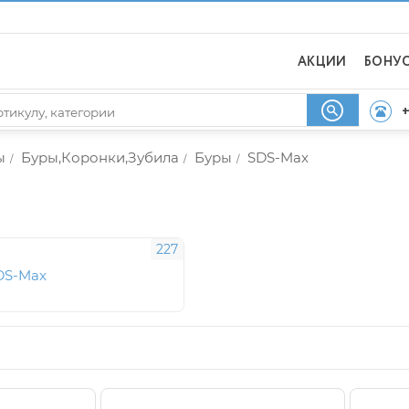
АКЦИИ
БОНУ
+
ы
Буры,Коронки,Зубила
Буры
SDS-Max
/
/
/
227
DS-Max