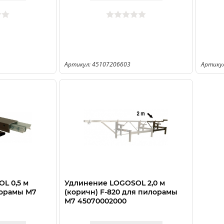
Артикул: 45107206603
Артику
L 0,5 м
Удлинение LOGOSOL 2,0 м
лорамы М7
(коричн) F-820 для пилорамы
М7 45070002000