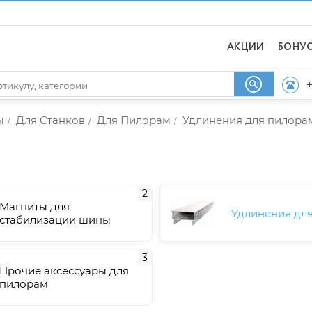
АКЦИИ
БОНУ
+
ы
Для Станков
Для Пилорам
Удлинения для пилора
/
/
/
2
Магниты для
Удлинения дл
стабилизации шины
3
Прочие аксессуары для
пилорам