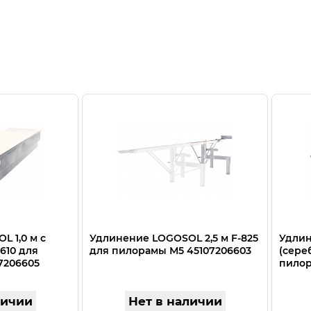
 1,0 м с
Удлинение LOGOSOL 2,5 м F-825
Удлин
610 для
для пилорамы М5 45107206603
(сере
7206605
пилор
личии
Нет в наличии