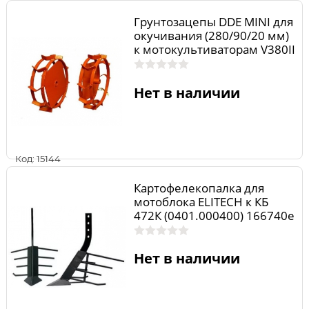
Грунтозацепы DDE MINI для
окучивания (280/90/20 мм)
к мотокультиваторам V380II
Эльф Э-30.04.20.00.00
Нет в наличии
Код: 15144
Картофелекопалка для
мотоблока ELITECH к КБ
472К (0401.000400) 166740e
Нет в наличии