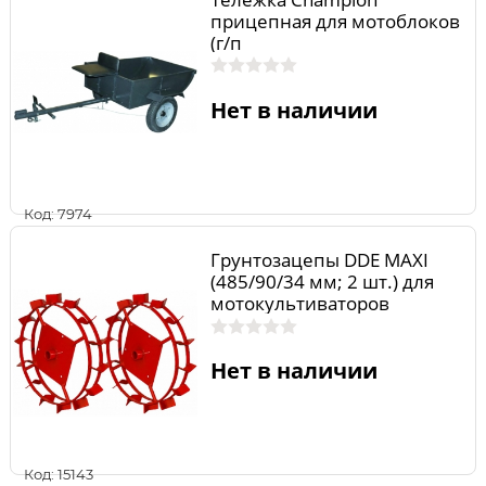
прицепная для мотоблоков
(г/п
250кг,1100*830*280мм,50кг
, R10)
Нет в наличии
Код: 7974
Грунтозацепы DDE MAXI
(485/90/34 мм; 2 шт.) для
мотокультиваторов
Минотавр, Молох
03.04.50.00.00
Нет в наличии
Код: 15143