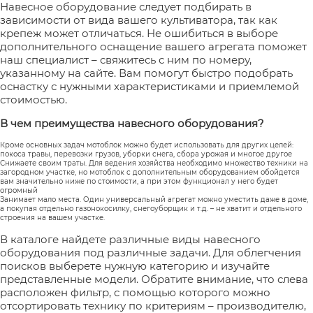
Навесное оборудование следует подбирать в
зависимости от вида вашего культиватора, так как
крепеж может отличаться. Не ошибиться в выборе
дополнительного оснащение вашего агрегата поможет
наш специалист – свяжитесь с ним по номеру,
указанному на сайте. Вам помогут быстро подобрать
оснастку с нужными характеристиками и приемлемой
стоимостью.
В чем преимущества навесного оборудования?
Кроме основных задач мотоблок можно будет использовать для других целей:
покоса травы, перевозки грузов, уборки снега, сбора урожая и многое другое
Снижаете своим траты. Для ведения хозяйства необходимо множество техники на
загородном участке, но мотоблок с дополнительным оборудованием обойдется
вам значительно ниже по cтоимости,
а при этом функционал у него будет
огромный
Занимает мало места. Один универсальный агрегат можно уместить даже в доме,
а покупая отдельно газонокосилку, снегоуборщик и т.д. – не хватит и отдельного
строения на вашем участке.
В каталоге найдете различные виды навесного
оборудования под различные задачи. Для облегчения
поисков выберете нужную категорию и изучайте
представленные модели. Обратите внимание, что слева
расположен фильтр, с помощью которого можно
отсортировать технику по критериям – производителю,