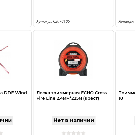
Артикул: C2070105
Артикул:
ка DDE Wind
Леска триммерная ECHO Cross
Тримме
Fire Line 2,4мм*225м (крест)
10
ичии
Нет в наличии