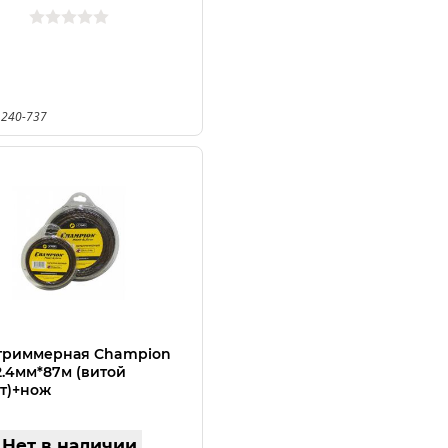
 240-737
триммерная Champion
2.4мм*87м (витой
т)+нож
Нет в наличии