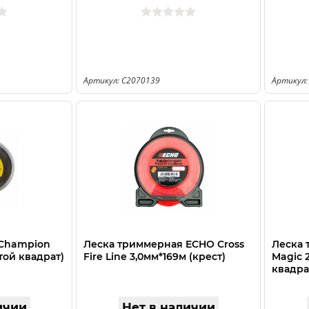
Артикул: C2070139
Артикул:
 Champion
Леска триммерная ECHO Cross
Леска 
той квадрат)
Fire Line 3,0мм*169м (крест)
Magic 
квадра
ичии
Нет в наличии