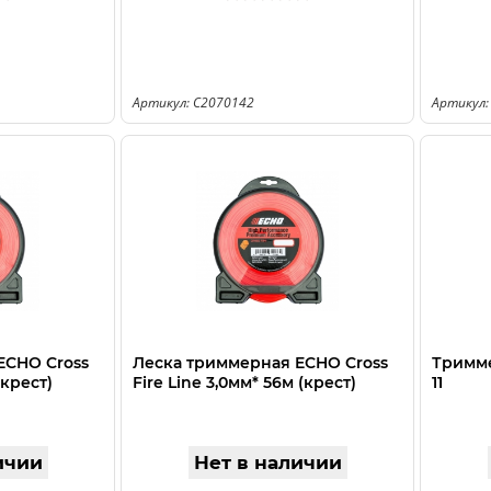
Артикул: C2070142
Артикул:
ECHO Cross
Леска триммерная ECHO Cross
Тримме
(крест)
Fire Line 3,0мм* 56м (крест)
11
ичии
Нет в наличии