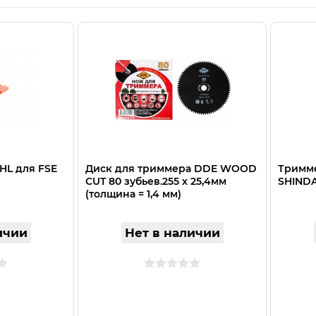
HL для FSE
Диск для триммера DDE WOOD
Тримме
CUT 80 зубьев.255 х 25,4мм
SHINDA
(толщина = 1,4 мм)
ичии
Нет в наличии