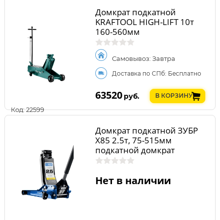
Домкрат подкатной
KRAFTOOL HIGH-LIFT 10т
160-560мм
Самовывоз: Завтра
Доставка по СПб: Бесплатно
63520
руб.
В КОРЗИНУ
Код: 22599
Домкрат подкатной ЗУБР
X85 2.5т, 75-515мм
подкатной домкрат
гидравлический
универсальный для СТО,
Профессионал
Нет в наличии