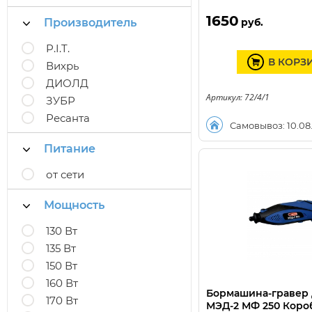
1650
Производитель
руб.
P.I.T.
В КОРЗ
Вихрь
ДИОЛД
Артикул: 72/4/1
ЗУБР
Ресанта
Самовывоз: 10.08
Питание
от сети
Мощность
130 Вт
135 Вт
150 Вт
160 Вт
Бормашина-гравер
170 Вт
МЭД-2 МФ 250 Коро