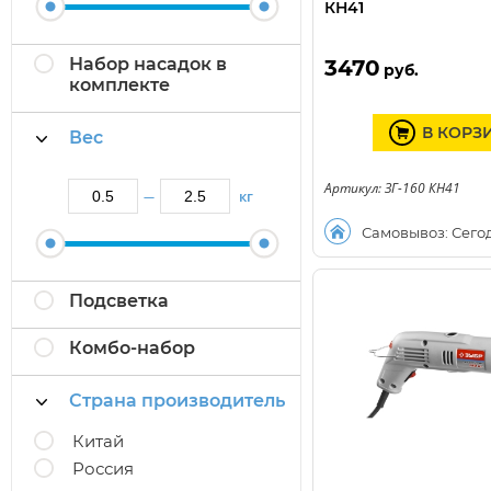
КН41
Набор насадок в
3470
руб.
комплекте
В КОРЗ
Вес
Артикул: ЗГ-160 КН41
кг
—
Самовывоз: Сего
Подсветка
Комбо-набор
Страна производитель
Китай
Россия