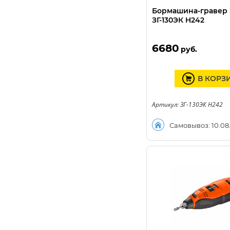
Бормашина-гравер
ЗГ-130ЭК H242
6680
руб.
В КОРЗ
Артикул: ЗГ-130ЭК H242
Самовывоз: 10.08