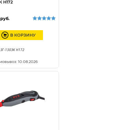
К H172
руб.
В КОРЗИНУ
 ЗГ-130ЭК H172
мовывоз: 10.08.2026