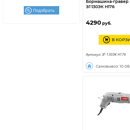
Бормашина-гравер
ЗГ-130ЭК H176
Подобрать
4290
руб.
В КОРЗ
Артикул: ЗГ-130ЭК H176
Самовывоз: 10.08