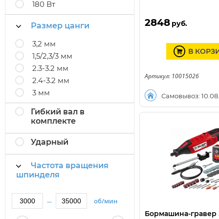
180 Вт
2848
руб.
Размер цанги
3,2 мм
В КОРЗ
1,5/2,3/3 мм
2.3-3.2 мм
Артикул: 10015026
2.4-3.2 мм
3 мм
Самовывоз: 10.08
Гибкий вал в
комплекте
Ударный
Частота вращения
шпинделя
об/мин
—
Бормашина-гравер З