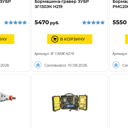
 ЗУБР
Бормашина-гравер ЗУБР
Бормаш
ЗГ-130ЭК H219
PMG20
5470
5550
руб.
ИНУ
В КОРЗИНУ
Артикул: ЗГ-130ЭК H219
Артикул:
.2026
Самовывоз: 10.08.2026
Са