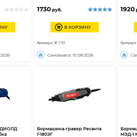
1730
1920
руб.
ИНУ
В КОРЗИНУ
Артикул: ЗГ-135
Артикул:
.2026
Самовывоз: 10.08.2026
Са
 ДИОЛД
Бормашина-гравер Ресанта
Борма
бка
Г-180ЭГ
МЭД-1