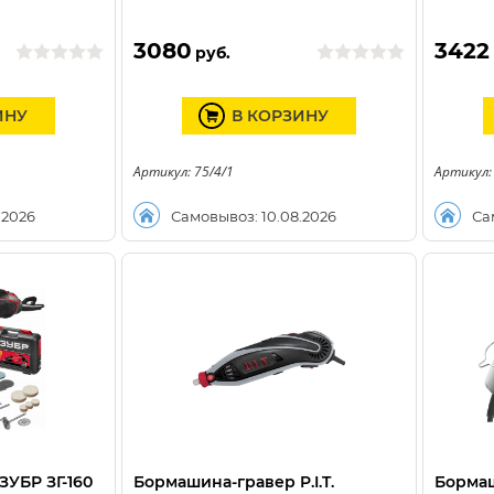
3080
3422
руб.
ИНУ
В КОРЗИНУ
Артикул: 75/4/1
Артикул:
.2026
Самовывоз: 10.08.2026
Са
УБР ЗГ-160
Бормашина-гравер P.I.T.
Борма