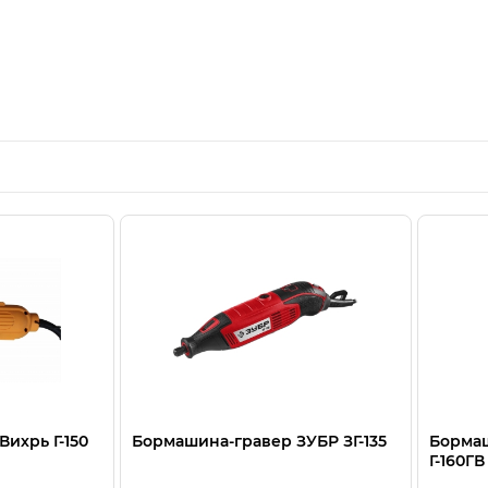
ихрь Г-150
Бормашина-гравер ЗУБР ЗГ-135
Бормаш
Г-160ГВ