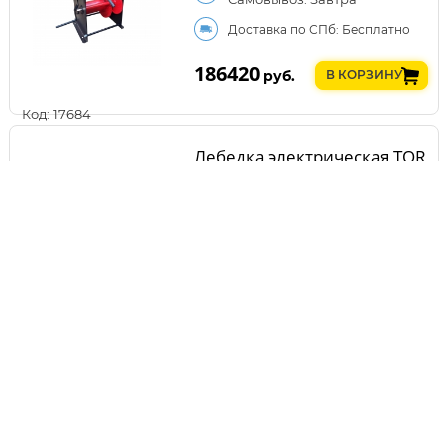
Доставка по СПб: Бесплатно
186420
руб.
В КОРЗИНУ
Код: 17684
Лебедка электрическая TOR
ЛМ (тип JM) г/п 5,0 тн Н=250
м (б/каната)
Самовывоз: Завтра
Доставка по СПб: Бесплатно
288550
руб.
В КОРЗИНУ
Код: 17710
Лебёдка TOR ЛЭК-500 E21
(KCD) 500 кг, 220 В с
канатом 100 м