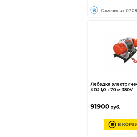
Самовывоз: 07.08
Лебедка электриче
KDJ 1,0 т 70 м 380V
91900
руб.
В КОРЗ