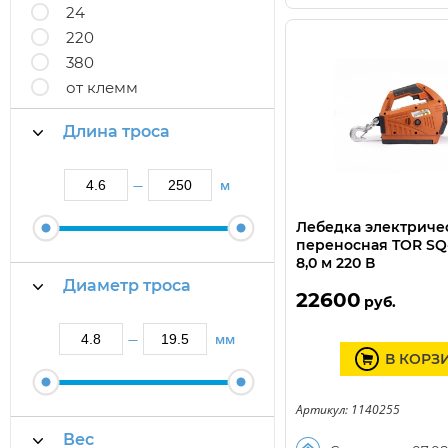
24
220
380
от клемм
Длина троса
м
—
Лебедка электриче
переносная TOR SQ-
8,0 м 220 В
Диаметр троса
22600
руб.
мм
—
В КОРЗ
Артикул: 1140255
Вес