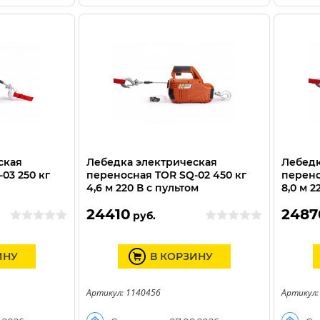
ская
Лебедка электрическая
Лебедк
03 250 кг
переносная TOR SQ-02 450 кг
перено
4,6 м 220 В с пультом
8,0 м 2
24410
2487
руб.
ИНУ
В КОРЗИНУ
Артикул: 1140456
Артикул: