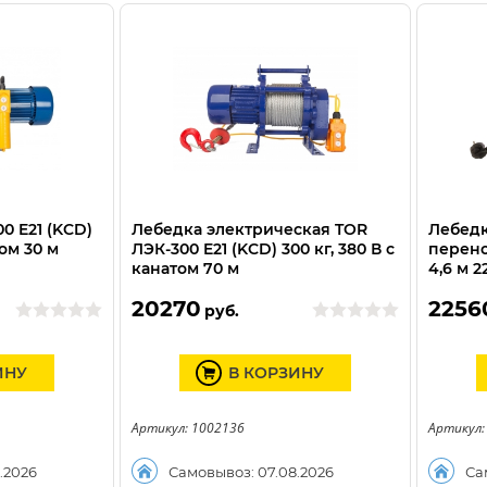
0 E21 (KCD)
Лебедка электрическая TOR
Лебедк
том 30 м
ЛЭК-300 E21 (KCD) 300 кг, 380 В с
перено
канатом 70 м
4,6 м 2
20270
2256
руб.
ИНУ
В КОРЗИНУ
Артикул: 1002136
Артикул:
.2026
Самовывоз: 07.08.2026
Са