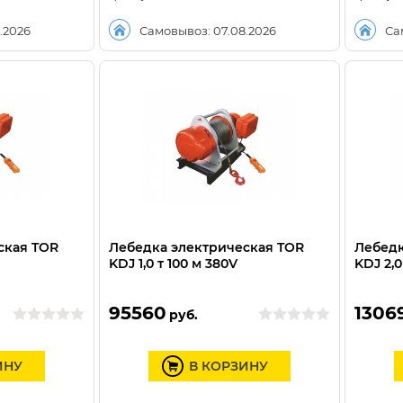
.2026
Самовывоз: 07.08.2026
Са
ская TOR
Лебедка электрическая TOR
Лебедк
KDJ 1,0 т 100 м 380V
KDJ 2,0
95560
1306
руб.
ИНУ
В КОРЗИНУ