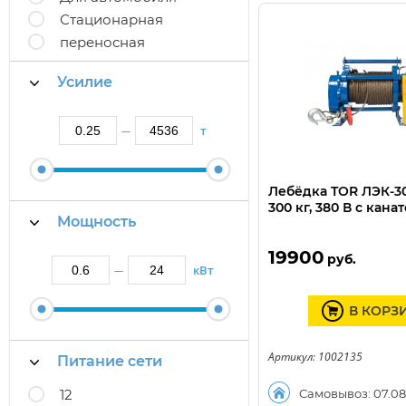
Стационарная
переносная
Усилие
т
—
Лебёдка TOR ЛЭК-30
300 кг, 380 В с кана
Мощность
19900
руб.
кВт
—
В КОРЗ
Артикул: 1002135
Питание сети
12
Самовывоз: 07.08