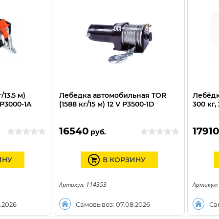
/13,5 м)
Лебедка автомобильная TOR
Лебёдк
P3000-1A
(1588 кг/15 м) 12 V P3500-1D
300 кг,
16540
1791
руб.
ИНУ
В КОРЗИНУ
Артикул: 114353
Артикул:
.2026
Самовывоз: 07.08.2026
Са