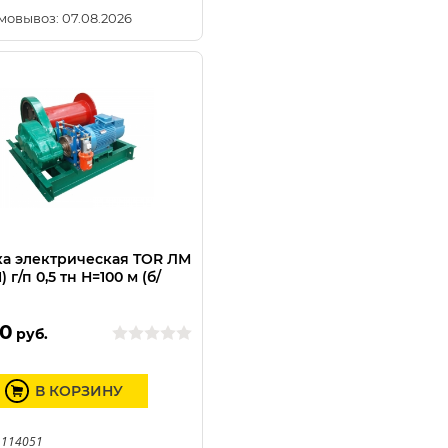
мовывоз: 07.08.2026
а электрическая TOR ЛМ
) г/п 0,5 тн Н=100 м (б/
)
0
руб.
В КОРЗИНУ
 114051