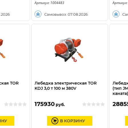
Артикул: 1004483
Артикул:
.2026
Самовывоз: 07.08.2026
Са
ская TOR
Лебедка электрическая TOR
Лебедк
KDJ 3,0 т 100 м 380V
(тип JM
каната
175930
2885
руб.
ИНУ
В КОРЗИНУ