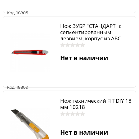
Код: 18805
Нож ЗУБР "СТАНДАРТ" с
сегментированным
лезвием, корпус из AБС
пластика, сдвижной
фиксатор, сталь У8А, 9мм
091
Нет в наличии
Код: 18809
Нож технический FIT DIY 18
мм 10218
Нет в наличии