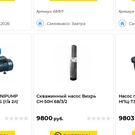
Артикул: 68/9/1
Артикул:
.2026
Самовывоз: Завтра
Са
UNIPUMP
Скважинный насос Вихрь
Насос 
(г/а 2л)
СН-50Н 68/3/2
НПЦ-Т3
9800
9803
руб.