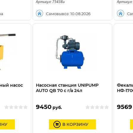
Артикул: 75438u
Артикул:
ра
Самовывоз: 10.08.2026
Са
ный насос
Насосная станция UNIPUMP
Фекаль
AUTO QB 70 с г/а 24л
НФ-170
9450
9569
руб.
ИНУ
В КОРЗИНУ