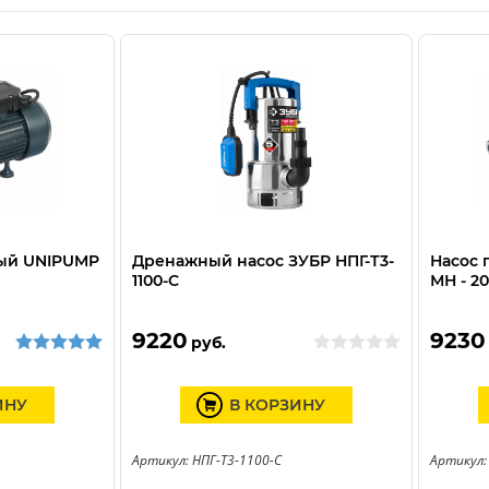
ный UNIPUMP
Дренажный насос ЗУБР НПГ-Т3-
Насос 
1100-С
МН - 2
9220
9230
руб.
ИНУ
В КОРЗИНУ
Артикул: НПГ-Т3-1100-С
Артикул: