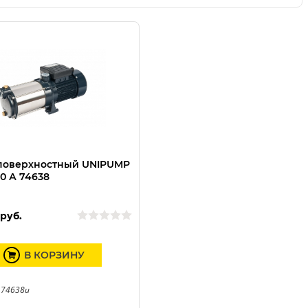
поверхностный UNIPUMP
00 А 74638
руб.
В КОРЗИНУ
 74638u