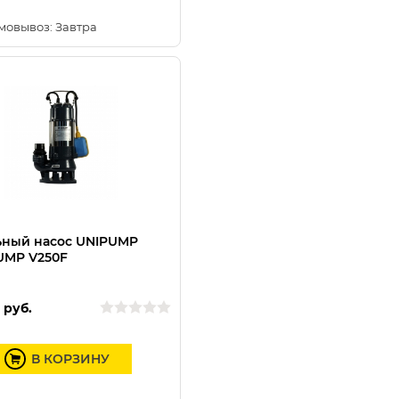
мовывоз: Завтра
ьный насос UNIPUMP
UMP V250F
0
руб.
В КОРЗИНУ