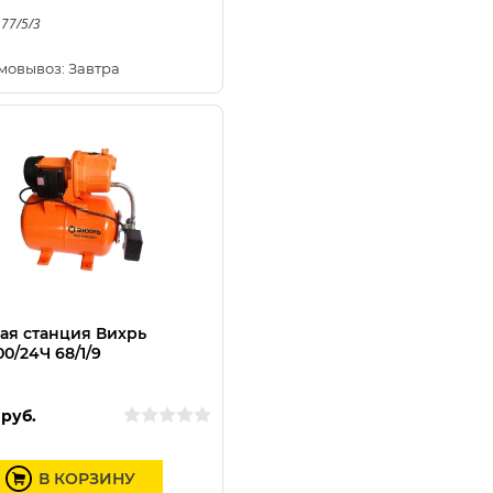
 77/5/3
мовывоз: Завтра
ая станция Вихрь
0/24Ч 68/1/9
руб.
В КОРЗИНУ