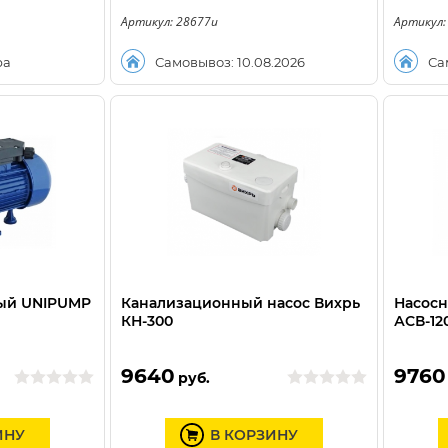
Артикул: 28677u
Артикул:
ра
Самовывоз: 10.08.2026
Са
ный UNIPUMP
Канализационный насос Вихрь
Насосн
КН-300
АСВ-120
9640
9760
руб.
ИНУ
В КОРЗИНУ