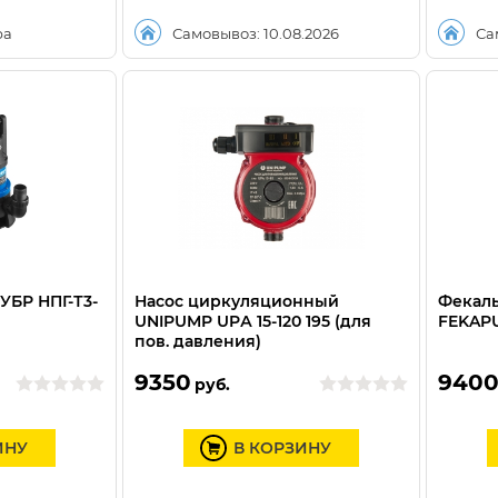
ра
Самовывоз: 10.08.2026
Са
УБР НПГ-Т3-
Насос циркуляционный
Фекал
UNIPUMP UPА 15-120 195 (для
FEKAP
пов. давления)
9350
940
руб.
ИНУ
В КОРЗИНУ