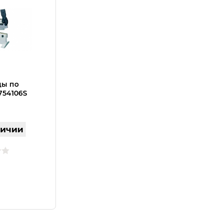
ы по
754106S
личии