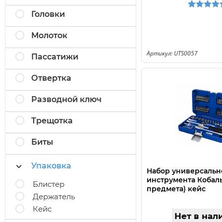
Головки
Молоток
Артикул: UTS0057
Пассатижи
Отвертка
Разводной ключ
Трещотка
Биты
Упаковка
Набор универсальн
инструмента Кобальт
Блистер
предмета) кейс
Держатель
Кейс
Нет в нал