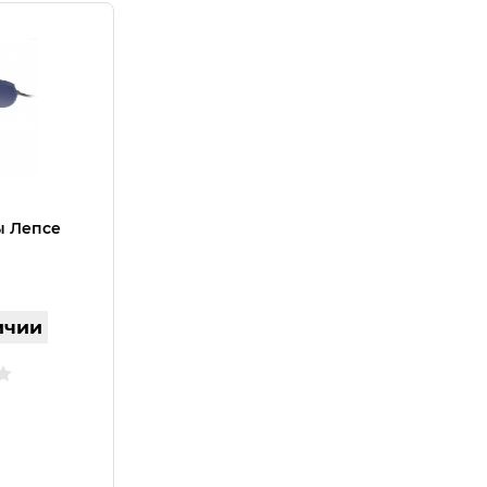
 Лепсе
ичии