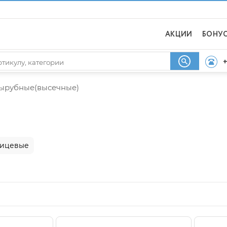
АКЦИИ
БОНУ
+
ырубные(высечные)
ицевые