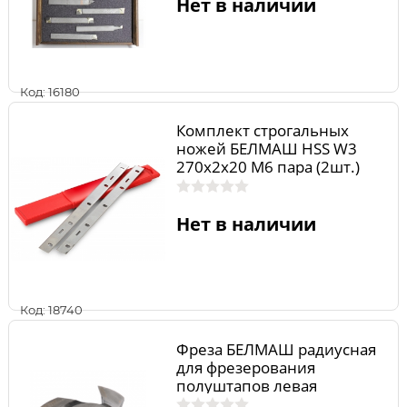
Нет в наличии
Код: 16180
Комплект строгальных
ножей БЕЛМАШ HSS W3
270х2х20 M6 пара (2шт.)
RN060A
Нет в наличии
Код: 18740
Фреза БЕЛМАШ радиусная
для фрезерования
полуштапов левая
125х32х9 мм RF0025AVKL