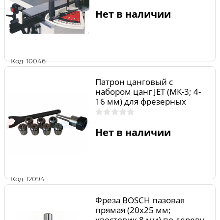
Нет в наличии
Код: 10046
Патрон цанговый с
набором цанг JET (МК-3; 4-
16 мм) для фрезерных
станков JUM-X1; JMD-3
ITA10037
Нет в наличии
Код: 12094
Фреза BOSCH пазовая
прямая (20х25 мм;
хвостовик 8 мм) по дереву