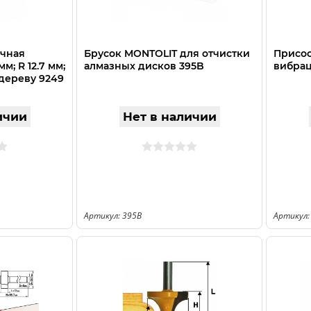
очная
Брусок MONTOLIT для отчистки
Присос
м; R 12.7 мм;
алмазных дисков 395B
вибрац
 дереву 9249
ичии
Нет в наличии
Артикул: 395B
Артикул: