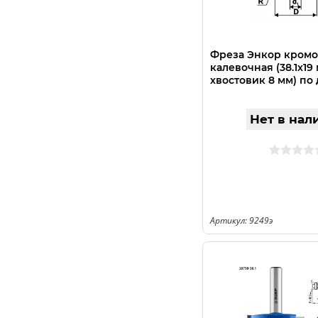
Фреза Энкор кром
калевочная (38.1х19 м
хвостовик 8 мм) по
Нет в нал
Артикул: 9249э