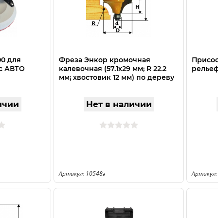
00 для
Фреза Энкор кромочная
Присос
с АВТО
калевочная (57.1х29 мм; R 22.2
релье
мм; хвостовик 12 мм) по дереву
10548
ичии
Нет в наличии
Артикул: 10548э
Артикул: