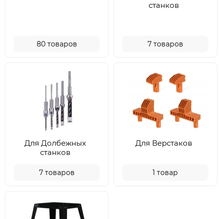
станков
80
товаров
7
товаров
Для Долбежных
Для Верстаков
станков
7
товаров
1
товар