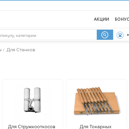
АКЦИИ
БОНУ
+
ы
Для Станков
/
Для Стружкооткосов
Для Токарных