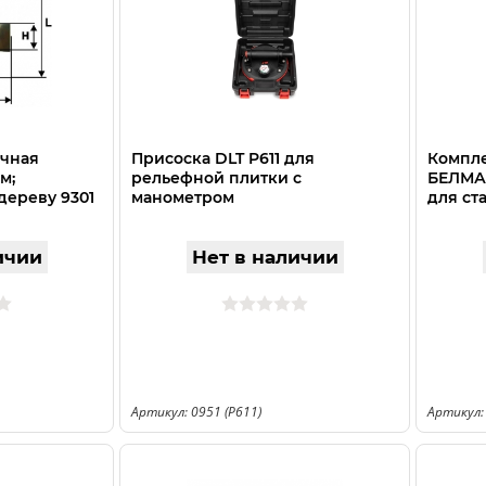
очная
Присоска DLT P611 для
Компле
м;
рельефной плитки с
БЕЛМАШ
дереву 9301
манометром
для ст
СДМК-
ичии
Нет в наличии
Артикул: 0951 (P611)
Артикул: