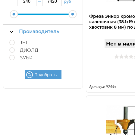
руб
—
Фреза Энкор кром
калевочная (38.1х19 м
хвостовик 8 мм) по
Производитель
JET
Нет в нал
ДИОЛД
ЗУБР
Подобрать
Артикул: 9244э