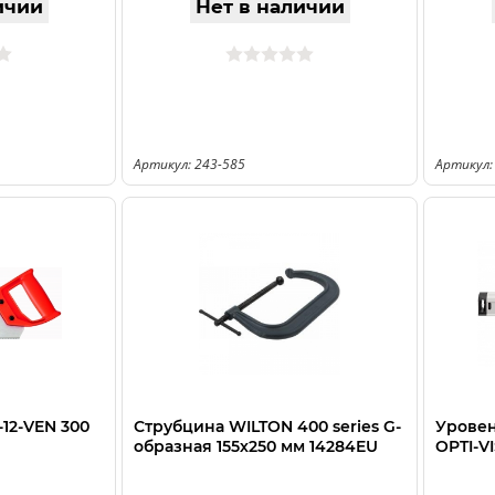
ичии
Нет в наличии
Артикул: 243-585
Артикул:
12-VEN 300
Струбцина WILTON 400 series G-
Урове
образная 155х250 мм 14284EU
OPTI-V