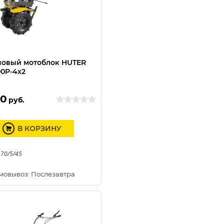
новый мотоблок HUTER
0P-4х2
00
руб.
В КОРЗИНУ
 70/5/45
мовывоз: Послезавтра