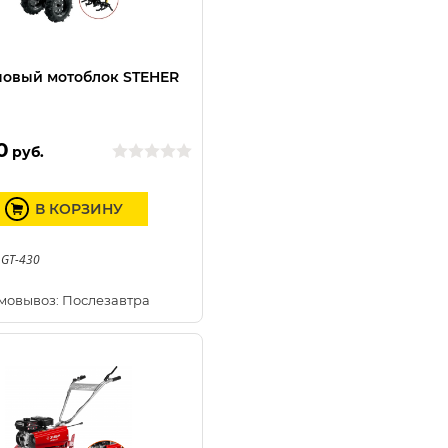
овый мотоблок STEHER
0
руб.
В КОРЗИНУ
 GT-430
мовывоз: Послезавтра