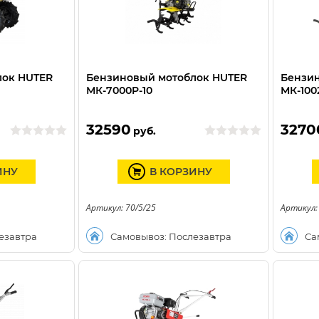
лок HUTER
Бензиновый мотоблок HUTER
Бензи
МК-7000P-10
МК-100
32590
3270
руб.
ИНУ
В КОРЗИНУ
Артикул: 70/5/25
Артикул:
езавтра
Самовывоз: Послезавтра
Са