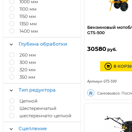
1000 мм
1100 мм
1150 мм
1350 мм
Бензиновый мотоб
1400 мм
GTS-500
Глубина обработки
30580
руб.
260 мм
300 мм
В КОРЗ
320 мм
350 мм
Артикул: GTS-500
Тип редуктора
Самовывоз: Посл
Цепной
Шестеренчатый
шестеренчато-цепной
Сцепление