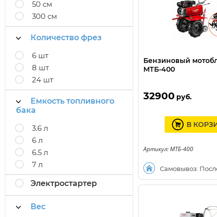
50 см
300 см
Количество фрез
6 шт
Бензиновый мотоб
8 шт
МТБ-400
24 шт
32900
руб.
Емкость топливного
бака
В КОРЗ
3.6 л
6 л
Артикул: МТБ-400
6.5 л
7 л
Самовывоз: Посл
Электростартер
Вес