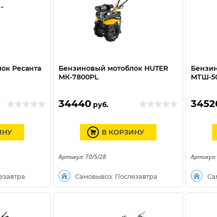
ок Ресанта
Бензиновый мотоблок HUTER
Бензин
МК-7800PL
МТШ-5
34440
3452
руб.
ИНУ
В КОРЗИНУ
Артикул: 70/5/28
Артикул:
езавтра
Самовывоз: Послезавтра
Са