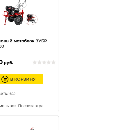
овый мотоблок ЗУБР
00
0
руб.
В КОРЗИНУ
 МТШ-500
мовывоз: Послезавтра