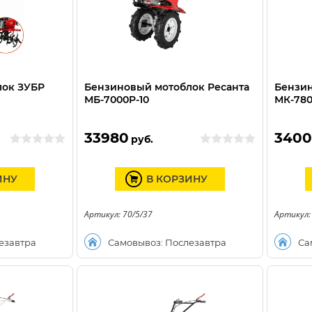
лок ЗУБР
Бензиновый мотоблок Ресанта
Бензи
МБ-7000P-10
МК-780
33980
340
руб.
ИНУ
В КОРЗИНУ
Артикул: 70/5/37
Артикул:
езавтра
Самовывоз: Послезавтра
Са