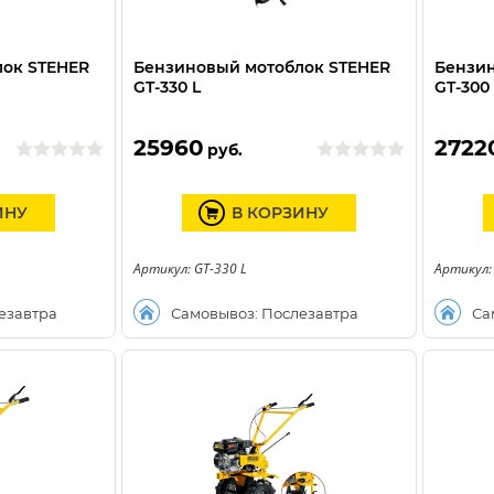
лок STEHER
Бензиновый мотоблок STEHER
Бензин
GT-330 L
GT-300
25960
2722
руб.
ИНУ
В КОРЗИНУ
Артикул: GT-330 L
Артикул:
езавтра
Самовывоз: Послезавтра
Са