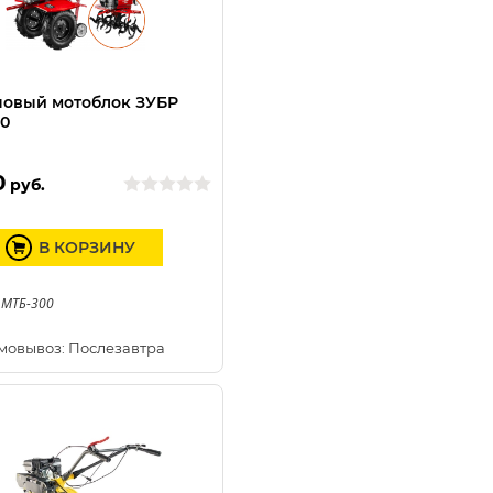
овый мотоблок ЗУБР
0
0
руб.
В КОРЗИНУ
 МТБ-300
мовывоз: Послезавтра