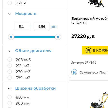
ЗУБР
Мощность
Бензиновый мотоб
GT-430 L
кВт
—
27220
руб.
В КОРЗ
Объем двигателя
208 см3
Артикул: GT-430 L
212 см3
270 см3
Самовывоз: Посл
389 см3
Ширина обработки
850 мм
900 мм