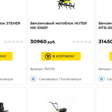
лок STEHER
Бензиновый мотоблок HUTER
Бензин
МК-1000P
МТБ-30
30960
3145
руб.
ИНУ
В КОРЗИНУ
Артикул: 70/5/30
Артикул:
езавтра
Самовывоз: Послезавтра
Са