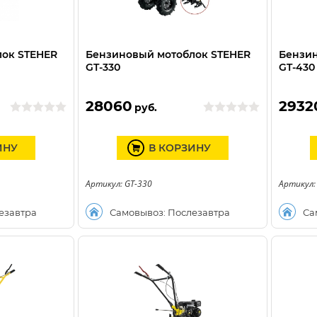
лок STEHER
Бензиновый мотоблок STEHER
Бензин
GT-330
GT-430
28060
2932
руб.
ИНУ
В КОРЗИНУ
Артикул: GT-330
Артикул:
езавтра
Самовывоз: Послезавтра
Са