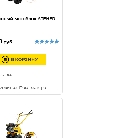
овый мотоблок STEHER
0
руб.
В КОРЗИНУ
 GT-300
мовывоз: Послезавтра