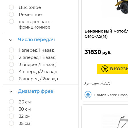
Дисковое
Ременное
шестеренчато-
фрикционное
Бензиновый мотоб
GMC-7.5(M)
Число передач
1 вперед 1 назад
31830
руб.
2 вперед 1 назад
3 вперед/1 назад
В КОРЗ
4 вперед/2 назад
6 вперед / 2назад
Артикул: 70/5/5
Диаметр фрез
Самовывоз: Посл
26 см
30 см
32 см
35 см