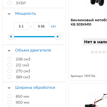
ЗУБР
Мощность
Бензиновый мотобл
КБ 503КМ10
кВт
—
Нет в нал
Объем двигателя
208 см3
212 см3
270 см3
Артикул: 185516e
389 см3
Ширина обработки
850 мм
900 мм