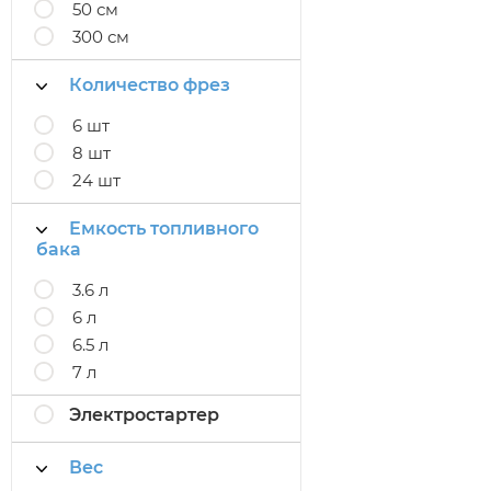
50 см
300 см
Количество фрез
6 шт
8 шт
24 шт
Емкость топливного
бака
3.6 л
6 л
6.5 л
7 л
Электростартер
Вес