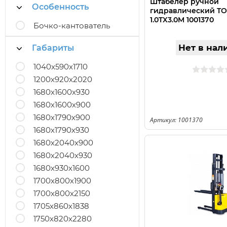
Штабелер ручной
Особенность
гидравлический T
1.0TX3.0M 1001370
Бочко-кантователь
Нет в нал
Габариты
1040x590x1710
1200х920х2020
1680x1600x930
1680х1600х900
1680х1790х900
Артикул: 1001370
1680х1790х930
1680х2040х900
1680х2040х930
1680х930х1600
1700х800х1900
1700х800х2150
1705х860х1838
1750х820х2280