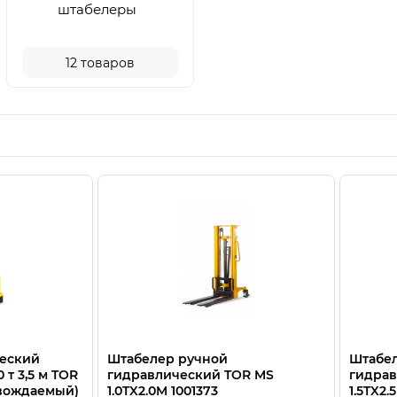
штабелеры
12
товаров
ческий
Штабелер ручной
Штабе
 т 3,5 м TOR
гидравлический TOR MS
гидрав
овождаемый)
1.0TX2.0M 1001373
1.5TX2.