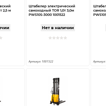
ческий
Штабелер электрический
Штабел
т 2,5 м
самоходный TOR 1,0т 3,0м
самохо
PWS10S-3000 1001522
PWS10S
ичии
Нет в наличии
Артикул: 1001522
Артикул: