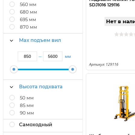
560 мм
SDJ1016 129116
680 мм
695 мм
Нет в нал
870 мм
Max подъем вил
мм
—
Артикул: 129116
Высота подхвата
50 мм
85 мм
90 мм
Самоходный