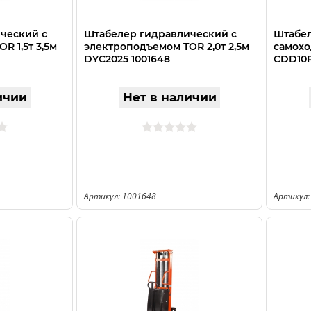
ческий с
Штабелер гидравлический с
Штабел
R 1,5т 3,5м
электроподъемом TOR 2,0т 2,5м
самоход
DYC2025 1001648
CDD10R
ичии
Нет в наличии
Артикул: 1001648
Артикул: