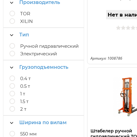
Производитель
TOR
Нет в нал
XILIN
Тип
Ручной гидравлический
Электрический
Артикул: 1008786
Грузоподъемность
0.4 т
0.5 т
1 т
1.5 т
2 т
Ширина по вилам
Штабелер ручной
550 мм
гидравлический TOR