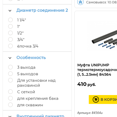
Самовывоз: 10.08
Диаметр соединения 2
1 1/4"
1"
1/2"
3/4"
ёлочка 3/4
Особенность
Муфта UNIPUMP
3 выхода
термотермоусадочн
5 выходов
(1, 5...2.5мм) 84564
Для установки над
410
руб.
раковиной
С сеткой
для крепления бака
В КОРЗ
для скважин
Артикул: 84564u
Внутренний диаметр