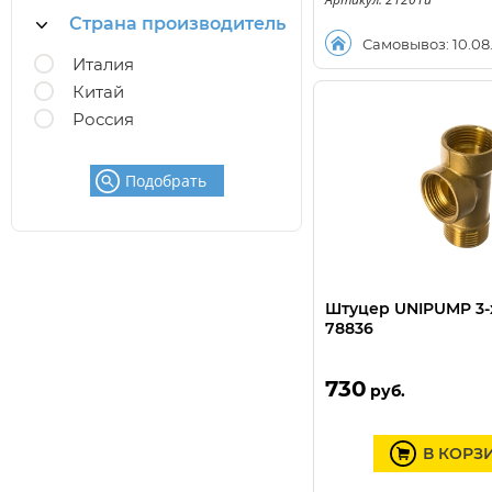
Страна производитель
Самовывоз: 10.08
Италия
Китай
Россия
Подобрать
Штуцер UNIPUMP 3-
78836
730
руб.
В КОРЗ