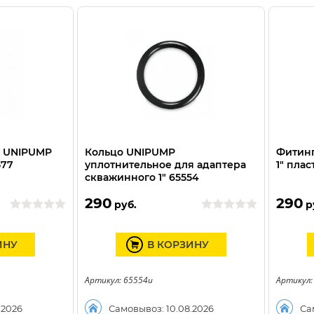
 UNIPUMP
Кольцо UNIPUMP
Фитинг
577
уплотнительное для адаптера
1" плас
скважинного 1" 65554
290
290
руб.
р
ИНУ
В КОРЗИНУ
Артикул: 65554u
Артикул:
.2026
Самовывоз: 10.08.2026
Са