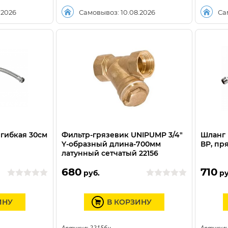
.2026
Самовывоз: 10.08.2026
Са
гибкая 30см
Фильтр-грязевик UNIPUMP 3/4"
Шланг 
Y-образный длина-700мм
ВР, пр
латунный сетчатый 22156
680
710
руб.
ру
ИНУ
В КОРЗИНУ
Артикул: 22156u
Артикул: