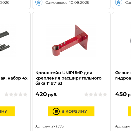
.2026
Самовывоз: 10.08.2026
Са
Кронштейн UNIPUMP для
Флане
ая, набор 4х
крепления расширительного
гидроа
бака 1" 97133
420
450
руб.
р
ИНУ
В КОРЗИНУ
Артикул: 97133u
Артикул: