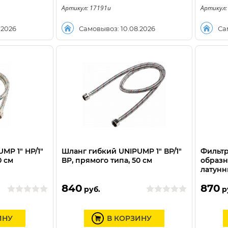
Артикул: 17191u
Артикул:
.2026
Самовывоз: 10.08.2026
Са
MP 1" НР/1"
Шланг гибкий UNIPUMP 1" ВР/1"
Фильтр
0 см
ВР, прямого типа, 50 см
образн
латунн
840
870
руб.
р
ИНУ
В КОРЗИНУ