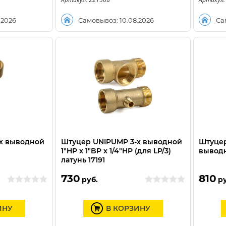
.2026
Самовывоз: 10.08.2026
Са
х выводной
Штуцер UNIPUMP 3-х выводной
Штуцер
1"HP x 1"BP x 1/4"HP (для LP/3)
выводн
латунь 17191
730
810
руб.
ру
ИНУ
В КОРЗИНУ