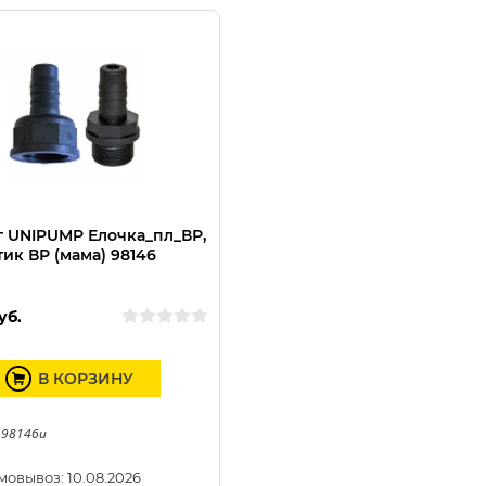
 UNIPUMP Елочка_пл_ВР,
тик ВР (мама) 98146
уб.
В КОРЗИНУ
 98146u
мовывоз: 10.08.2026