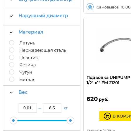
Самовывоз: 10.08
Наружный диаметр
Материал
Латунь
Нержавеющая сталь
Пластик
Резина
Чугун
Подводка UNIPUMP 
металл
1/2" х1" FM 21201
Вес
620
руб.
кг
—
В КОРЗ
Артикул: 21201u