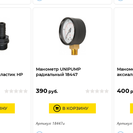
Манометр UNIPUMP
Маном
пластик HР
радиальный 18447
аксиал
390
400
руб.
р
ИНУ
В КОРЗИНУ
Артикул: 18447u
Артикул: