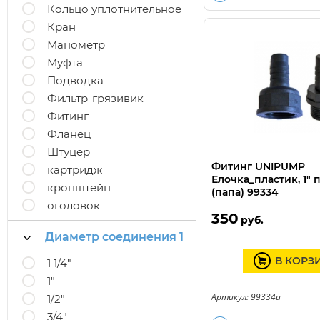
Кольцо уплотнительное
Кран
Манометр
Муфта
Подводка
Фильтр-грязивик
Фитинг
Фланец
Штуцер
Фитинг UNIPUMP
картридж
Елочка_пластик, 1" 
кронштейн
(папа) 99334
оголовок
350
руб.
Диаметр соединения 1
В КОРЗ
1 1/4"
1"
Артикул: 99334u
1/2"
3/4"