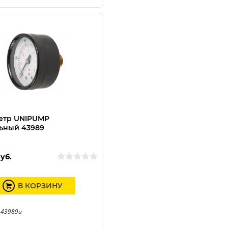
етр UNIPUMP
ьный 43989
уб.
В КОРЗИНУ
 43989u