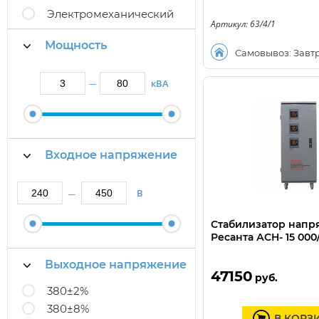
Электромеханический
Артикул: 63/4/1
Мощность
Самовывоз: Завт
кВА
—
Входное напряжение
В
—
Стабилизатор нап
Ресанта АСН- 15 000
Выходное напряжение
47150
руб.
380±2%
380±8%
В КОРЗ