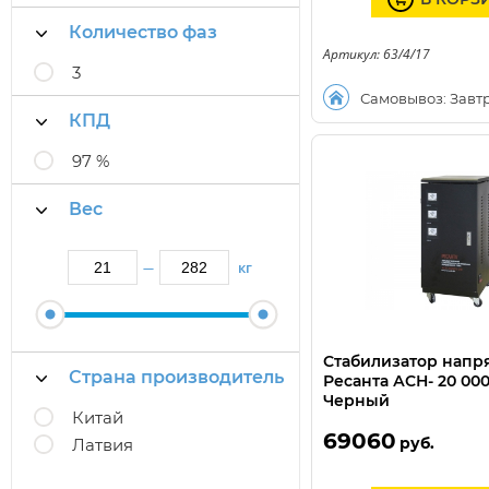
Количество фаз
Артикул: 63/4/17
3
Самовывоз: Завт
КПД
97 %
Вес
кг
—
Стабилизатор нап
Страна производитель
Ресанта АСН- 20 00
Черный
Китай
69060
руб.
Латвия