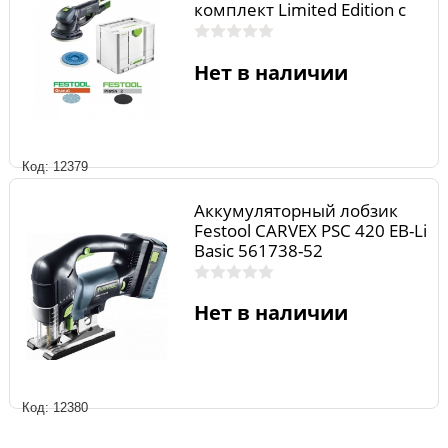
комплект Limited Edition с
расх. матер. в конт. Combi T-
Loc RO 150 FEQ-PLUS LimE
916001-219
Нет в наличии
Код: 12379
Аккумуляторный лобзик
Festool CARVEX PSC 420 EB-Li
Basic 561738-52
Нет в наличии
Код: 12380