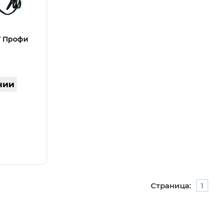
T Профи
чии
Страница:
1