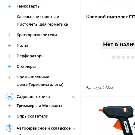
Гайковерты
Клеевые пистолеты и
Клеевой пистолет FIT
Пистолеты для герметика
Краскораспылители
Нет в нали
Пилы
Перфораторы
Степлеры
Промышленные
фены(Термопистолеты)
Артикул: 14353
Садовая техника
Триммеры и Мотокосы
Опрыскиватели
Автосервисное и складское