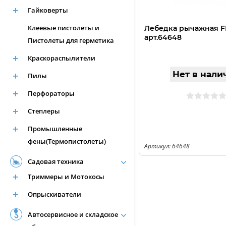
Гайковерты
Клеевые пистолеты и
Лебедка рычажная FI
арт.64648
Пистолеты для герметика
Краскораспылители
Нет в нали
Пилы
Перфораторы
Степлеры
Промышленные
фены(Термопистолеты)
Артикул: 64648
Садовая техника
Триммеры и Мотокосы
Опрыскиватели
Автосервисное и складское