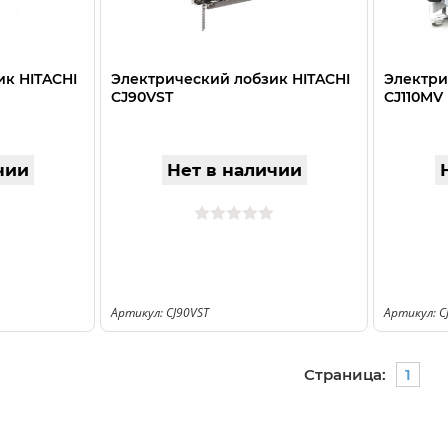
ик HITACHI
Электрический лобзик HITACHI
Электри
CJ90VST
CJ110MV
чии
Нет в наличии
Артикул: CJ90VST
Артикул: C
Страница:
1