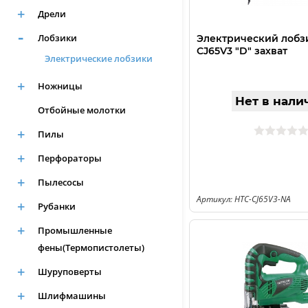
Дрели
Лобзики
Электрический лобз
CJ65V3 "D" захват
Электрические лобзики
Ножницы
Нет в нали
Отбойные молотки
Пилы
Перфораторы
Пылесосы
Артикул: HTC-CJ65V3-NA
Рубанки
Промышленные
фены(Термопистолеты)
Шуруповерты
Шлифмашины