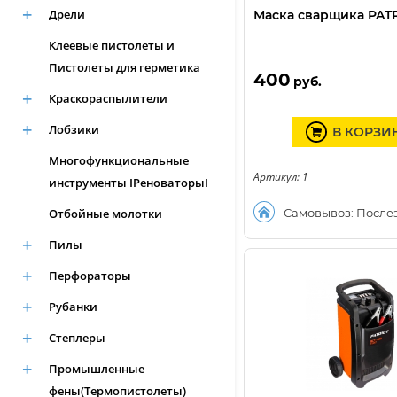
Дрели
Маска сварщика PATR
Клеевые пистолеты и
Пистолеты для герметика
400
руб.
Краскораспылители
Лобзики
В КОРЗИ
Многофункциональные
Артикул: 1
инструменты IРеноваторыI
Отбойные молотки
Самовывоз: После
Пилы
Перфораторы
Рубанки
Степлеры
Промышленные
фены(Термопистолеты)