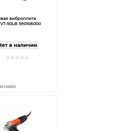
вая виброплита
 VT-50LB 590106000
Нет в наличии
590106000