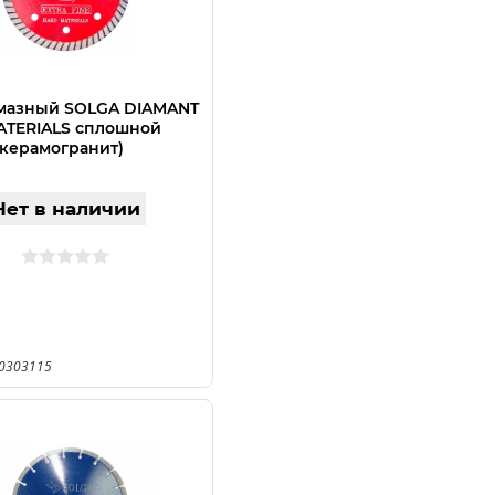
мазный SOLGA DIAMANT
TERIALS сплошной
 керамогранит)
,23
Нет в наличии
10303115