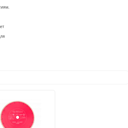
гиям.
ет
для