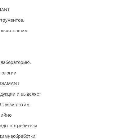
AMANT
трументов.
воляет нашим
 лабораторию,
нологии
A DIAMANT
одукции и выделяет
 связи с этим,
рийно
ужды потребителя
 камнеобработки.