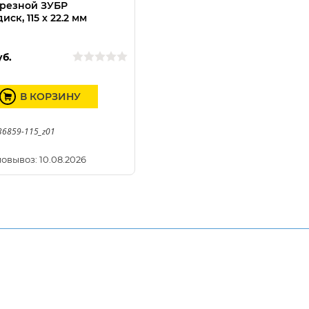
трезной ЗУБР
ск, 115 х 22.2 мм
уб.
В КОРЗИНУ
36859-115_z01
овывоз: 10.08.2026