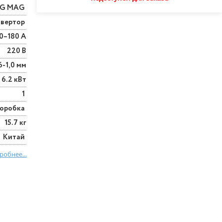
IG MAG
вертор
0–180 А
220 В
6-1,0 мм
6.2 кВт
1
оробка
15.7 кг
Китай
робнее...