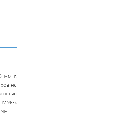
0 мм в
тров на
помощью
 ММА).
 мм