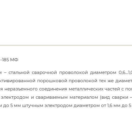
-185 МФ
 – стальной сварочной проволокой диаметром 0,6…1,
 активированной порошковой проволокой тех же диаме
для неразъемного соединения металлических частей с 
 электродом и свариваемым материалом (вид сварки –
м до 5 мм штучным электродом диаметром от 1,6 мм до 5