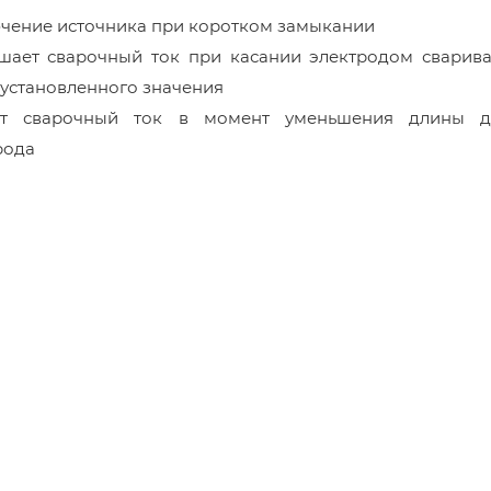
ючение источника при коротком замыкании
вышает сварочный ток при касании электродом сварив
о установленного значения
ает сварочный ток в момент уменьшения длины д
рода