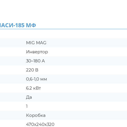
АСИ-185 МФ
MIG MAG
Инвертор
30–180 А
220 В
0,6-1,0 мм
6.2 кВт
Да
1
Коробка
470x240x320