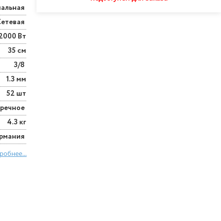
нальная
Сетевая
2000 Вт
35 см
3/8
1.3 мм
52 шт
еречное
4.3 кг
ермания
робнее...