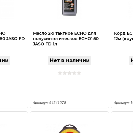
CHO
Масло 2-х тактное ECHO для
Корд EC
:50 JASO FD
полусинтетическое ECHO1:50
12м (кру
JASO FD 1л
чии
Нет в наличии
Артикул: 6454107G
Артикул: 