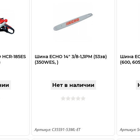
 HCR-185ES
Шина ECHO 14" 3/8-1,3РМ (53зв)
Шина ECH
)
(350WES, )
(600, 605
чии
Нет в наличии
Артикул: C35S91-53ML-ET
Артикул: S