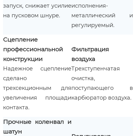
запуск, снижает усилие
исполнения-
на пусковом шнуре.
металлический и
регулируемый.
Сцепление
профессиональной
Фильтрация
конструкции
воздуха
Надежное сцепление
Трехступенчатая
сделано
очистка,
трехсекционным для
поступающего в
увеличения площади
карбюратор воздуха.
контакта.
Прочные коленвал и
шатун