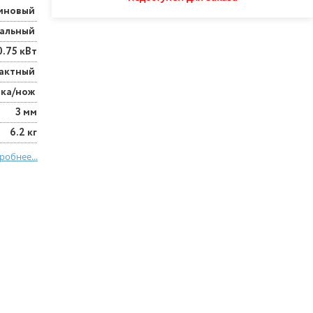
иновый
нальный
0.75 кВт
актный
ска/нож
3 мм
6.2 кг
робнее...