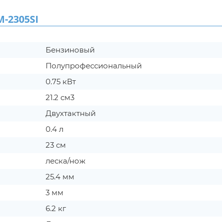
-2305SI
Бензиновый
Полупрофессиональный
0.75 кВт
21.2 см3
Двухтактный
0.4 л
23 см
леска/нож
25.4 мм
3 мм
6.2 кг