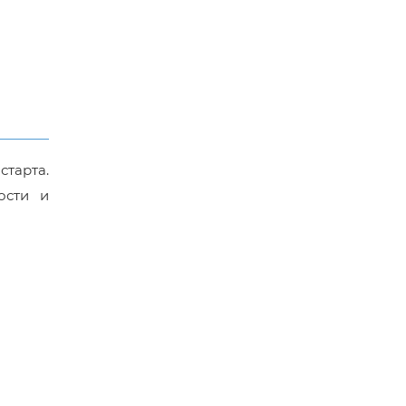
старта.
ости и