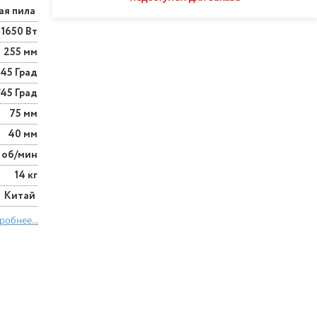
ая пила
1650 Вт
255 мм
-45 Град
/45 Град
75 мм
40 мм
 об/мин
14 кг
Китай
робнее...