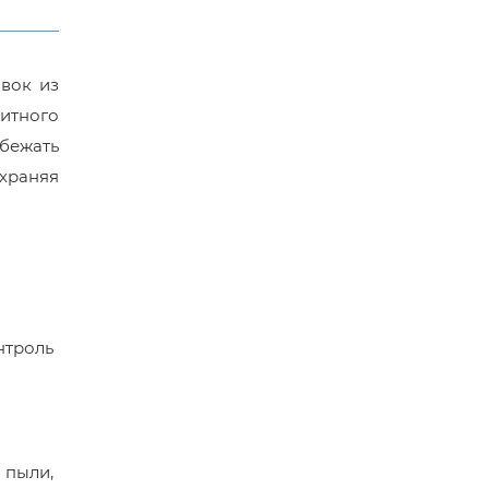
овок из
итного
збежать
охраняя
нтроль
 пыли,