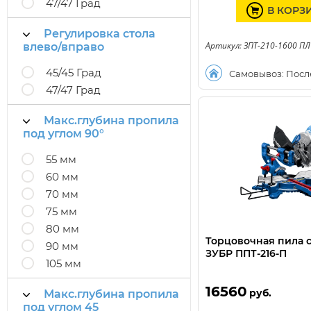
47/47 Град
В КОРЗ
Регулировка стола
Артикул: ЗПТ-210-1600 ПЛ
влево/вправо
45/45 Град
Самовывоз: Посл
47/47 Град
Макс.глубина пропила
под углом 90°
55 мм
60 мм
70 мм
75 мм
80 мм
Торцовочная пила 
90 мм
ЗУБР ППТ-216-П
105 мм
16560
руб.
Макс.глубина пропила
под углом 45