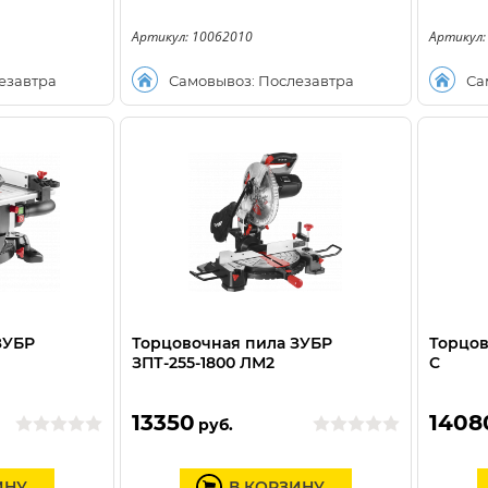
Артикул: 10062010
Артикул:
езавтра
Самовывоз: Послезавтра
Са
ЗУБР
Торцовочная пила ЗУБР
Торцов
ЗПТ-255-1800 ЛМ2
C
13350
1408
руб.
ИНУ
В КОРЗИНУ