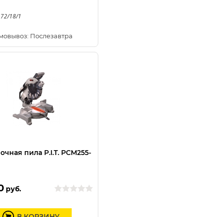
 72/18/1
мовывоз: Послезавтра
очная пила P.I.T. РСМ255-
0
руб.
В КОРЗИНУ