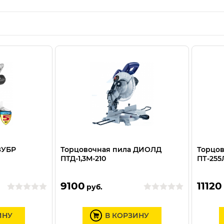
ЗУБР
Торцовочная пила ДИОЛД
Торцов
ПТД-1,3М-210
ПТ-255
9100
11120
руб.
ИНУ
В КОРЗИНУ