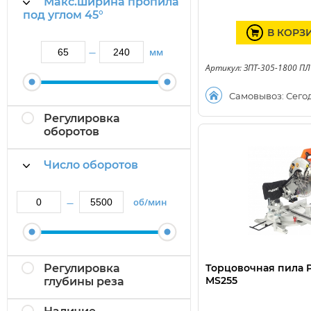
Макс.ширина пропила
под углом 45°
В КОРЗ
мм
—
Артикул: ЗПТ-305-1800 ПЛ
Самовывоз: Сего
Регулировка
оборотов
Число оборотов
об/мин
—
Регулировка
Торцовочная пила 
MS255
глубины реза