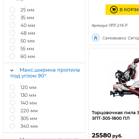
25 мм
В КОРЗ
35 мм
40 мм
Артикул: ППТ-216-П
48 мм
Самовывоз: Сего
50 мм
55 мм
60 мм
Макс.ширина пропила
под углом 90°
120 мм
130 мм
140 мм
220 мм
Торцовочная пила 
305 мм
ЗПТ-305-1800 ПЛ
340 мм
25580
руб.