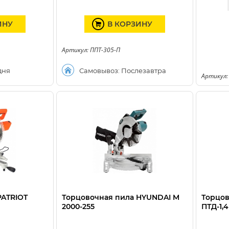
ИНУ
В КОРЗИНУ
Артикул: ППТ-305-П
дня
Самовывоз: Послезавтра
Артикул:
PATRIOT
Торцовочная пила HYUNDAI M
Торцо
2000-255
ПТД-1,