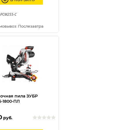
 PCM255-C
мовывоз: Послезавтра
очная пила ЗУБР
5-1800-ПЛ
0
руб.