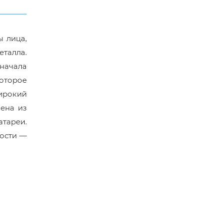
 лица,
еталла.
 начала
оторое
широкий
лена из
атареи.
ности —