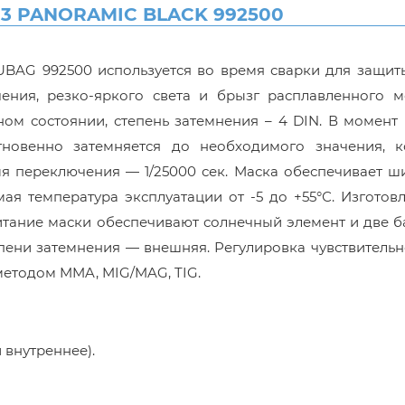
13 PANORAMIC BLACK 992500
BAG 992500 используется во время сварки для защиты
чения, резко-яркого света и брызг расплавленного м
ом состоянии, степень затемнения – 4 DIN. В момент
гновенно затемняется до необходимого значения, к
емя переключения — 1/25000 сек. Маска обеспечивает 
я температура эксплуатации от -5 до +55°С. Изготов
тание маски обеспечивают солнечный элемент и две б
епени затемнения — внешняя. Регулировка чувствитель
методом MMA, MIG/MAG, TIG.
 внутреннее).