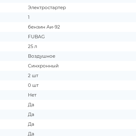
Электростартер
1
бензин Аи-92
FUBAG
25 л
Воздушное
Синхронный
2 шт
0 шт
Нет
Да
Да
Да
Да