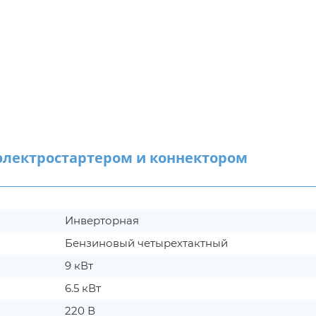
лектростартером и коннектором
Инверторная
Бензиновый четырехтактный
9 кВт
6.5 кВт
220 В