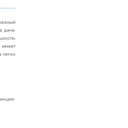
фазный
а даче.
щности.
 имеет
а легко
танции