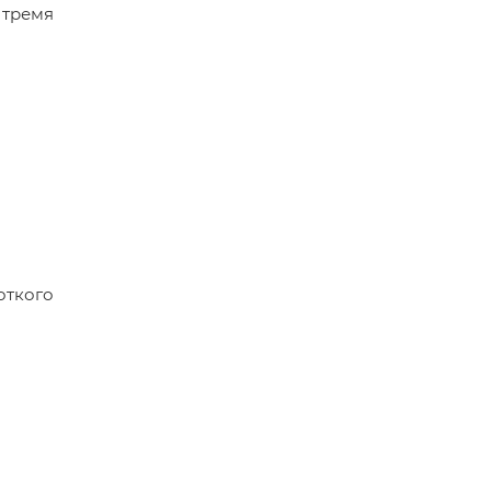
 тремя
откого