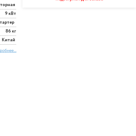
рторная
9 кВт
стартер
86 кг
Китай
робнее...