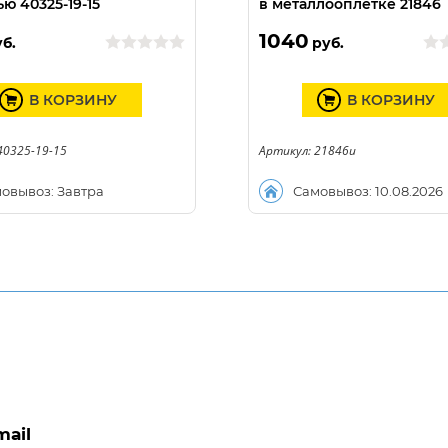
ю 40325-19-15
в металлооплетке 21846
1040
б.
руб.
В КОРЗИНУ
В КОРЗИНУ
40325-19-15
Артикул: 21846u
овывоз: Завтра
Самовывоз: 10.08.2026
mail