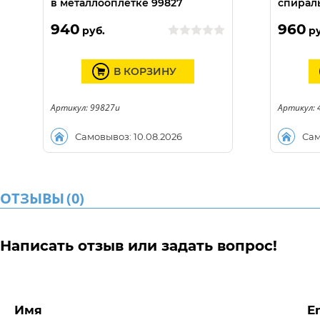
в металлооплетке 99827
спираль
940
960
руб.
ру
В КОРЗИНУ
Артикул: 99827u
Артикул: 
Самовывоз: 10.08.2026
Сам
ОТЗЫВЫ
(
0
)
Написать отзыв или задать вопрос!
Имя
E