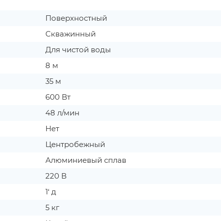
Поверхностный
Скважинный
Для чистой воды
8 м
35 м
600 Вт
48 л/мин
Нет
Центробежный
Алюминиевый сплав
220 В
1‘ д
5 кг