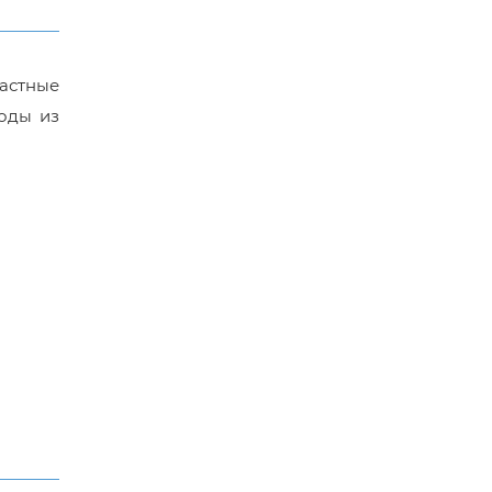
астные
оды из