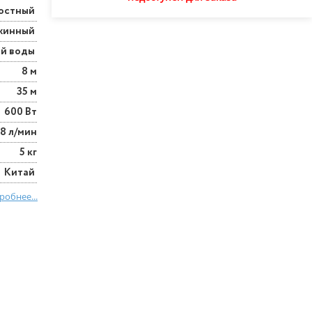
остный
жинный
ой воды
8 м
35 м
600 Вт
8 л/мин
5 кг
Китай
робнее...