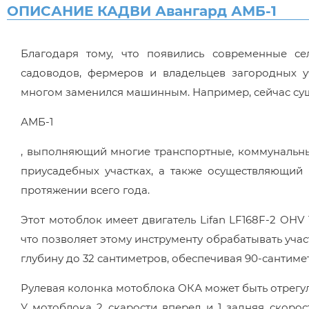
ОПИСАНИЕ КАДВИ Авангард АМБ-1
Благодаря тому, что появились современные се
садоводов, фермеров и владельцев загородных уч
многом заменился машинным. Например, сейчас с
АМБ-1
, выполняющий многие транспортные, коммунальны
приусадебных участках, а также осуществляющий
протяжении всего года.
Этот мотоблок имеет двигатель Lifan LF168F-2 OHV 
что позволяет этому инструменту обрабатывать уча
глубину до 32 сантиметров, обеспечивая 90-сантим
Рулевая колонка мотоблока ОКА может быть отрегули
У мотоблока 2 скарости вперед и 1 задняя скорос