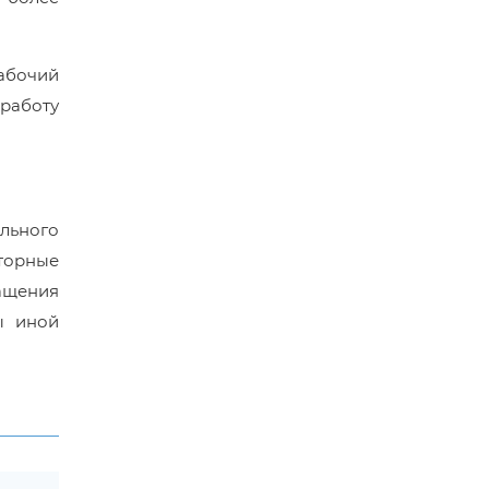
абочий
 работу
льного
торные
ащения
ы иной