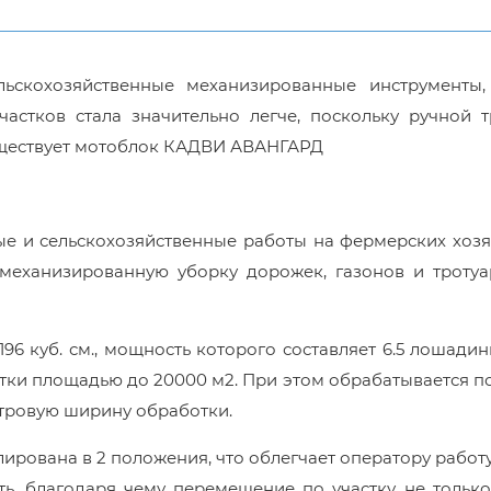
льскохозяйственные механизированные инструменты,
астков стала значительно легче, поскольку ручной т
уществует мотоблок КАДВИ АВАНГАРД
е и сельскохозяйственные работы на фермерских хозя
 механизированную уборку дорожек, газонов и тротуа
196 куб. см., мощность которого составляет 6.5 лошадин
стки площадью до 20000 м2. При этом обрабатывается п
етровую ширину обработки.
рована в 2 положения, что облегчает оператору работу
ть, благодаря чему перемещение по участку не тольк