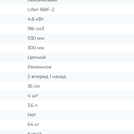
Lifan 168F-2
4.8 кВт
196 см3
1130 мм
300 мм
Цепной
Ременное
2 вперед 1 назад
36 см
4 шт
3.6 л
Нет
64 кг
Китай