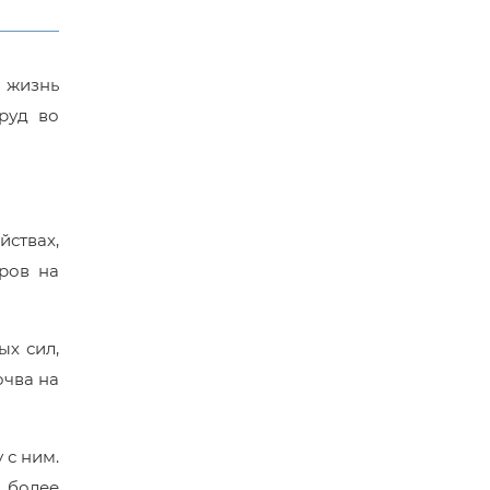
 жизнь
руд во
йствах,
ров на
ых сил,
очва на
 с ним.
о более