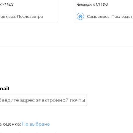
61/118/2
Артикул: 61/118/3
овывоз: Послезавтра
Самовывоз: Послезавт
mail
 оценка:
Не выбрана