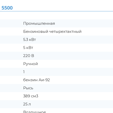
 5500
Промышленная
Бензиновый четырехтактный
5.3 кВт
5 кВт
220 В
Ручной
1
бензин Аи-92
Рысь
389 см3
25 л
Воздушное