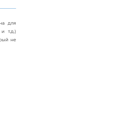
на для
 т.д.)
орый не