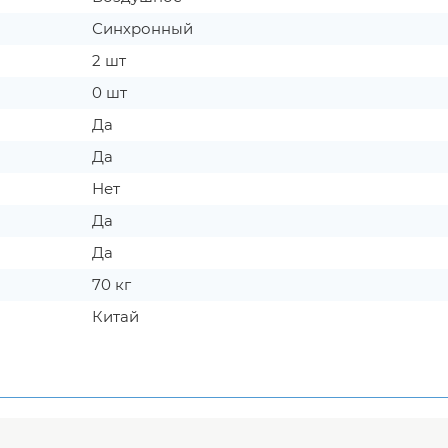
Синхронный
2 шт
0 шт
Да
Да
Нет
Да
Да
70 кг
Китай