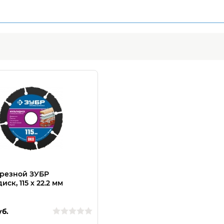
трезной ЗУБР
ск, 115 х 22.2 мм
уб.