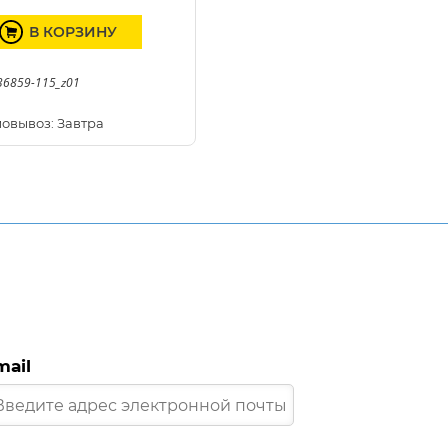
В КОРЗИНУ
36859-115_z01
овывоз: Завтра
mail