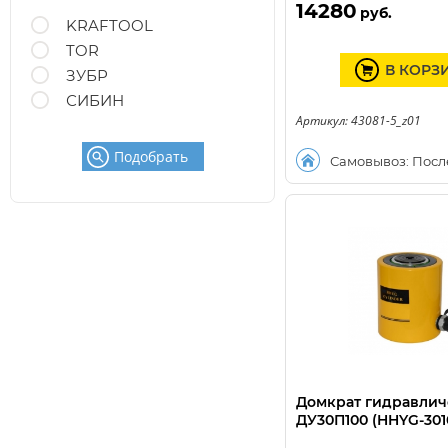
14280
руб.
KRAFTOOL
TOR
В КОРЗ
ЗУБР
СИБИН
Артикул: 43081-5_z01
Подобрать
Самовывоз: Посл
Домкрат гидравлич
ДУ30П100 (HHYG-301