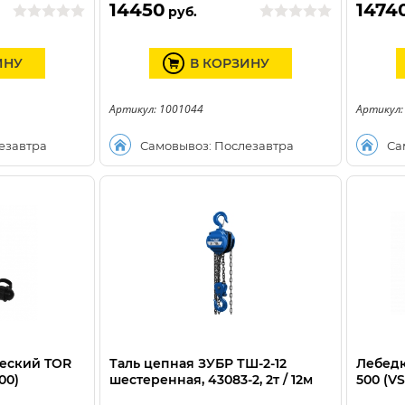
14450
1474
руб.
ИНУ
В КОРЗИНУ
Артикул: 1001044
Артикул:
езавтра
Самовывоз: Послезавтра
Са
еский TOR
Таль цепная ЗУБР ТШ-2-12
Лебедк
00)
шестеренная, 43083-2, 2т / 12м
500 (VS