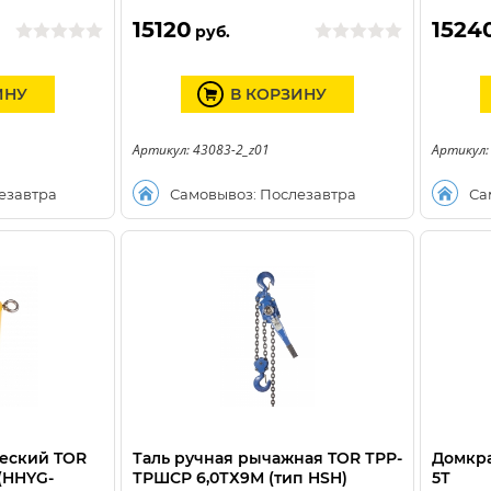
15120
1524
руб.
ИНУ
В КОРЗИНУ
Артикул: 43083-2_z01
Артикул:
езавтра
Самовывоз: Послезавтра
Са
еский TOR
Таль ручная рычажная TOR ТРР-
Домкра
(HHYG-
ТРШСР 6,0ТХ9М (тип HSH)
5Т