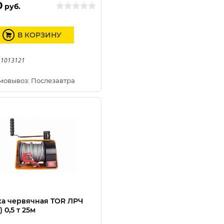
0
руб.
В КОРЗИНУ
 1013121
мовывоз: Послезавтра
а червячная TOR ЛРЧ
) 0,5 т 25м