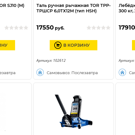
R SJ10 (M)
Таль ручная рычажная TOR ТРР-
Лебёдк
ТРШСР 6,0ТХ12М (тип HSH)
300 кг,
17550
1791
руб.
ИНУ
В КОРЗИНУ
Артикул: 102612
Артикул:
езавтра
Самовывоз: Послезавтра
Са