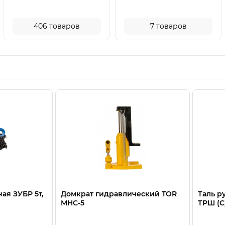
406
товаров
7
товаров
ая ЗУБР 5т,
Домкрат гидравлический TOR
Таль р
MHC-5
ТРШ (C