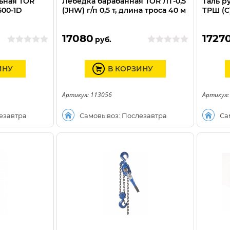
ьная TOR
Лебедка барабанная TOR ЛТ-0,5
Таль р
3500-1D
(JHW) г/п 0,5 т, длина троса 40 м
ТРШ (C
17080
1727
руб.
ИНУ
В КОРЗИНУ
Артикул: 113056
Артикул:
езавтра
Самовывоз: Послезавтра
Са