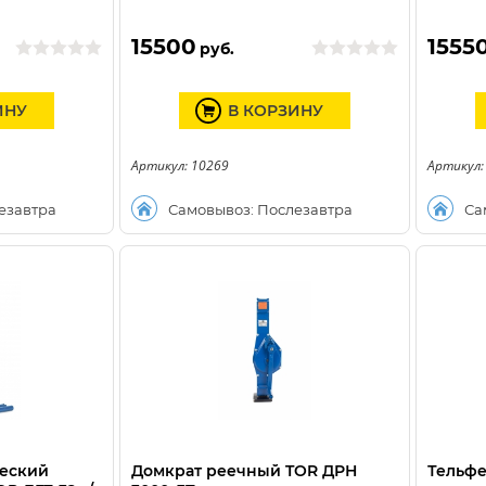
15500
1555
руб.
ИНУ
В КОРЗИНУ
Артикул: 10269
Артикул:
езавтра
Самовывоз: Послезавтра
Са
ческий
Домкрат реечный TOR ДРН
Тельфе