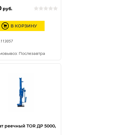
0
руб.
В КОРЗИНУ
 113057
мовывоз: Послезавтра
т реечный TOR ДР 5000,