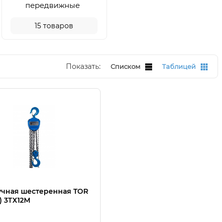
передвижные
15
товаров
Показать:
Списком
Таблицей
учная шестеренная TOR
) 3ТХ12М