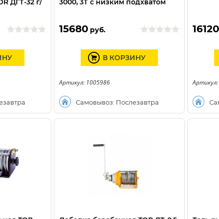
R ДГТ-32 г/
3000, 3Т с низким подхватом
15680
1612
руб.
ИНУ
В КОРЗИНУ
Артикул: 1005986
Артикул:
езавтра
Самовывоз: Послезавтра
Са