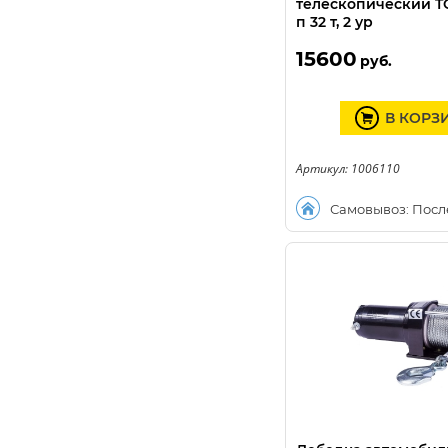
телескопический TO
п 32 т, 2 ур
15600
руб.
В КОРЗ
Артикул: 1006110
Самовывоз: Посл