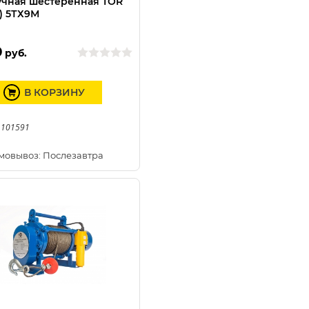
учная шестеренная TOR
) 5ТХ9М
0
руб.
В КОРЗИНУ
 101591
мовывоз: Послезавтра