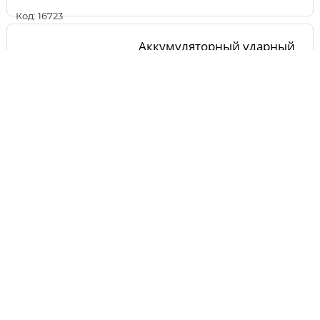
Код: 16723
Аккумуляторный ударный
гайковерт PATRIOT BR 180Li-
1/2 180301140
Нет в наличии
Код: 15959
Аккумуляторный ударный
гайковерт ЗУБР GB-250 A5
Нет в наличии