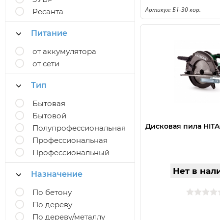
Артикул: Б1-30 кор.
Ресанта
Питание
от аккумулятора
от сети
Тип
Бытовая
Бытовой
Дисковая пила HITA
Полупрофессиональная
Профессиональная
Профессиональный
Нет в нал
Назначение
По бетону
По дереву
По дереву/металлу