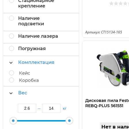
Стационарное
крепление
Наличие
подсветки
Артикул: CT15134-165
Наличие лазера
Погружная
Комплектация
Кейс
Коробка
Вес
Дисковая пила Festo
REBQ-PLUS 561551
кг
—
Нет в нал