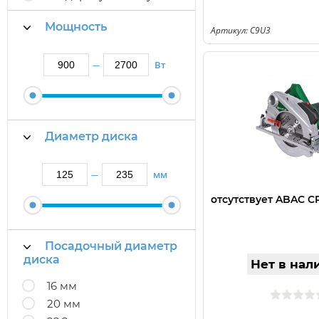
Мощность
Артикул: C9U3
Вт
—
Диаметр диска
мм
—
отсутствует ABAC C
Посадочный диаметр
диска
Нет в нал
16 мм
20 мм