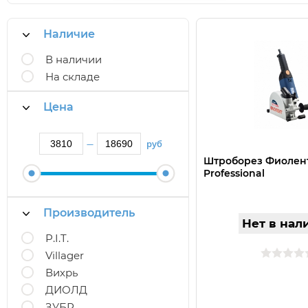
Наличие
В наличии
На складе
Цена
руб
—
Штроборез Фиолент
Professional
Производитель
Нет в нал
P.I.T.
Villager
Вихрь
ДИОЛД
ЗУБР