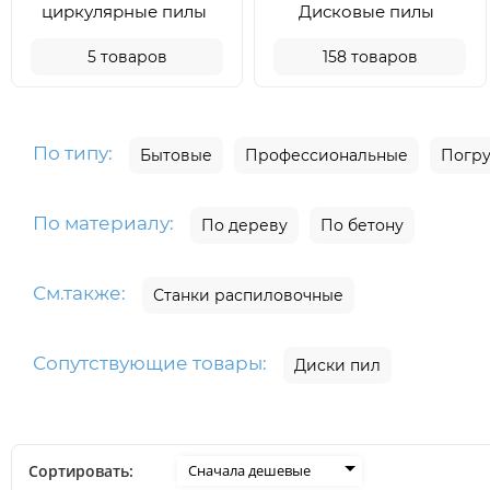
циркулярные пилы
Дисковые пилы
5
товаров
158
товаров
По типу:
Бытовые
Профессиональные
Погр
По материалу:
По дереву
По бетону
См.также:
Станки распиловочные
Сопутствующие товары:
Диски пил
Сортировать:
Сначала дешевые