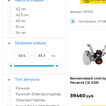
Высота ковша
42 см
Артикул: 70/7/22
42.5 см
43 см
Самовывоз: 07.08
51 см
54 см
Ширина ковша
см
—
Бензиновый снего
Тип запуска
Ресанта СБ 4100
Ручной
Ручной+Электростратер
39460
руб.
Электростартер
ручной/электростартер