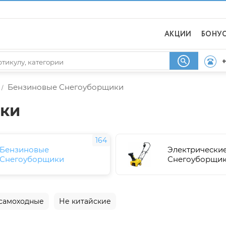
АКЦИИ
БОНУ
+
Бензиновые Снегоуборщики
/
ики
164
Бензиновые
Электрически
Снегоуборщики
Снегоуборщи
самоходные
Не китайские