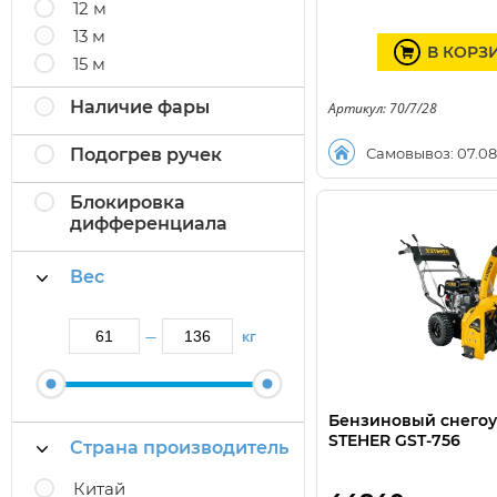
12 м
13 м
В КОРЗ
15 м
Наличие фары
Артикул: 70/7/28
Подогрев ручек
Самовывоз: 07.08
Блокировка
дифференциала
Вес
кг
—
Бензиновый снего
STEHER GST-756
Страна производитель
Китай