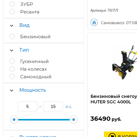
ЗУБР
Артикул: 70/7/5
Ресанта
Самовывоз: 07.08
Вид
Бензиновый
Тип
Гусеничный
На колесах
Самоходный
Мощность
Бензиновый снего
HUTER SGC 4000L
л.с.
—
36490
руб.
В КОРЗ