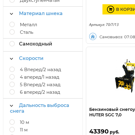
Двухступенчатая
В КОРЗ
Материал шнека
Металл
Артикул: 70/7/13
Сталь
Самовывоз: 07.08
Самоходный
Скорости
4 Вперед/2 назад
4 вперед/1 назад
5 Вперед/2 назад
6 вперед/2 назад
Дальность выброса
Бензиновый снего
снега
HUTER SGC 7,0
10 м
11 м
43390
руб.