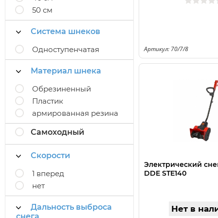
50 см
Система шнеков
Одноступенчатая
Артикул: 70/7/8
Материал шнека
Обрезиненный
Пластик
армированная резина
Самоходный
Скорости
Электрический сн
1 вперед
DDE STE140
нет
Дальность выброса
Нет в нал
снега