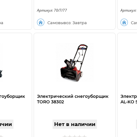
Артикул: 70/7/77
Артикул:
ра
Самовывоз: Завтра
Са
егоуборщик
Электрический снегоуборщик
Электр
TORO 38302
AL-KO 
ичии
Нет в наличии