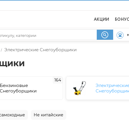
АКЦИИ
БОНУ
+
Электрические Снегоуборщики
/
рщики
164
Бензиновые
Электрически
Снегоуборщики
Снегоуборщи
самоходные
Не китайские