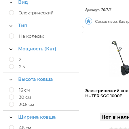
Вид
Артикул: 70/7/6
Электрический
Самовывоз: Завт
Тип
На колесах
Мощность (Квт)
2
2.5
Высота ковша
16 см
Электрический сн
HUTER SGC 1000Е
30 см
30.5 см
Нет в нал
Ширина ковша
46 см