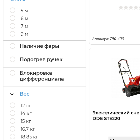
5 м
6 м
7 м
9 м
Артикул: 790-403
Наличие фары
Подогрев ручек
Блокировка
дифференциала
Вес
12 кг
Электрический сн
14 кг
DDE STE220
15 кг
16.7 кг
18.85 кг