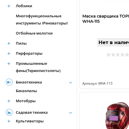
Лобзики
Многофункциональные
Маска сварщика TO
WHA-115
инструменты IРеноваторыI
Отбойные молотки
Нет в нали
Пилы
Перфораторы
Промышленные
фены(Термопистолеты)
Бензотехника
Артикул: WHA-115
Бензопилы
Мотобуры
Садовая техника
Культиваторы